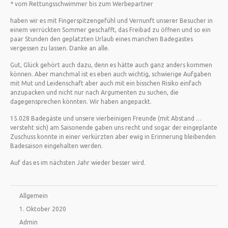
* vom Rettungsschwimmer bis zum Werbepartner
haben wir es mit Fingerspitzengefühl und Vernunft unserer Besucher in
einem verrückten Sommer geschafft, das Freibad zu öffnen und so ein
paar Stunden den geplatzten Urlaub eines manchen Badegastes
vergessen zu lassen. Danke an alle.
Gut, Glück gehört auch dazu, denn es hätte auch ganz anders kommen
können. Aber manchmal ist es eben auch wichtig, schwierige Aufgaben
mit Mut und Leidenschaft aber auch mit ein bisschen Risiko einfach
anzupacken und nicht nur nach Argumenten zu suchen, die
dagegensprechen könnten. Wir haben angepackt.
15.028 Badegäste und unsere vierbeinigen Freunde (mit Abstand …
versteht sich) am Saisonende gaben uns recht und sogar der eingeplante
Zuschuss konnte in einer verkürzten aber ewig in Erinnerung bleibenden
Badesaison eingehalten werden.
Auf das es im nächsten Jahr wieder besser wird.
Allgemein
1. Oktober 2020
Admin